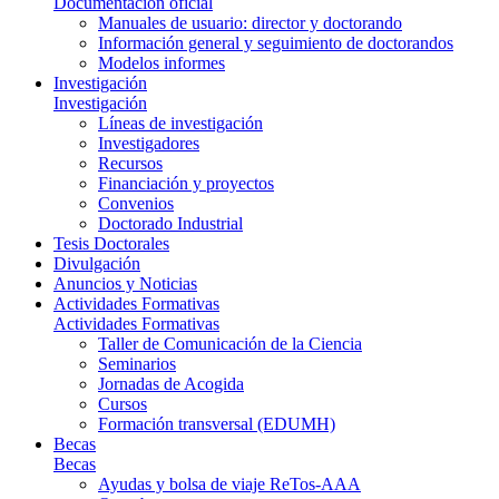
Documentación oficial
Manuales de usuario: director y doctorando
Información general y seguimiento de doctorandos
Modelos informes
Investigación
Investigación
Líneas de investigación
Investigadores
Recursos
Financiación y proyectos
Convenios
Doctorado Industrial
Tesis Doctorales
Divulgación
Anuncios y Noticias
Actividades Formativas
Actividades Formativas
Taller de Comunicación de la Ciencia
Seminarios
Jornadas de Acogida
Cursos
Formación transversal (EDUMH)
Becas
Becas
Ayudas y bolsa de viaje ReTos-AAA