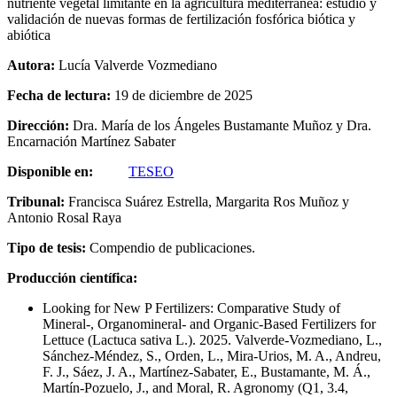
nutriente vegetal limitante en la agricultura mediterránea: estudio y
validación de nuevas formas de fertilización fosfórica biótica y
abiótica
Autora:
Lucía Valverde Vozmediano
Fecha de lectura:
19 de diciembre de 2025
Dirección:
Dra. María de los Ángeles Bustamante Muñoz y Dra.
Encarnación Martínez Sabater
Disponible en:
TESEO
Tribunal:
Francisca Suárez Estrella, Margarita Ros Muñoz y
Antonio Rosal Raya
Tipo de tesis:
Compendio de publicaciones.
Producción científica:
Looking for New P Fertilizers: Comparative Study of
Mineral-, Organomineral- and Organic-Based Fertilizers for
Lettuce (Lactuca sativa L.). 2025. Valverde-Vozmediano, L.,
Sánchez-Méndez, S., Orden, L., Mira-Urios, M. A., Andreu,
F. J., Sáez, J. A., Martínez-Sabater, E., Bustamante, M. Á.,
Martín-Pozuelo, J., and Moral, R. Agronomy (Q1, 3.4,