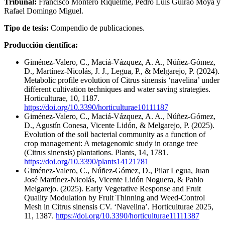
Tribunal:
Francisco Montero Riquelme, Pedro Luis Guirao Moya y
Rafael Domingo Miguel.
Tipo de tesis:
Compendio de publicaciones.
Producción científica:
Giménez-Valero, C., Maciá-Vázquez, A. A., Núñez-Gómez,
D., Martínez-Nicolás, J. J., Legua, P., & Melgarejo, P. (2024).
Metabolic profile evolution of Citrus sinensis ‘navelina’ under
different cultivation techniques and water saving strategies.
Horticulturae, 10, 1187.
https://doi.org/10.3390/horticulturae10111187
Giménez-Valero, C., Maciá-Vázquez, A. A., Núñez-Gómez,
D., Agustín Conesa, Vicente Lidón, & Melgarejo, P. (2025).
Evolution of the soil bacterial community as a function of
crop management: A metagenomic study in orange tree
(Citrus sinensis) plantations. Plants, 14, 1781.
https://doi.org/10.3390/plants14121781
Giménez-Valero, C., Núñez-Gómez, D., Pilar Legua, Juan
José Martínez-Nicolás, Vicente Lidón Noguera, & Pablo
Melgarejo. (2025). Early Vegetative Response and Fruit
Quality Modulation by Fruit Thinning and Weed-Control
Mesh in Citrus sinensis CV. ‘Navelina’. Horticulturae 2025,
11, 1387.
https://doi.org/10.3390/horticulturae11111387