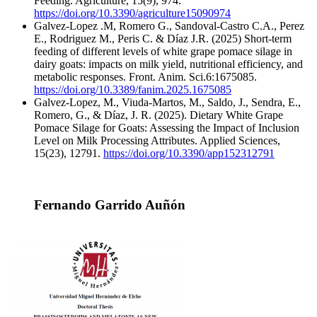
Feeding. Agriculture, 15(9), 974.
https://doi.org/10.3390/agriculture15090974
Galvez-Lopez .M, Romero G., Sandoval-Castro C.A., Perez
E., Rodriguez M., Peris C. & Díaz J.R. (2025) Short-term
feeding of different levels of white grape pomace silage in
dairy goats: impacts on milk yield, nutritional efficiency, and
metabolic responses. Front. Anim. Sci.6:1675085.
https://doi.org/10.3389/fanim.2025.1675085
Galvez-Lopez, M., Viuda-Martos, M., Saldo, J., Sendra, E.,
Romero, G., & Díaz, J. R. (2025). Dietary White Grape
Pomace Silage for Goats: Assessing the Impact of Inclusion
Level on Milk Processing Attributes. Applied Sciences,
15(23), 12791.
https://doi.org/10.3390/app152312791
Fernando Garrido Auñón