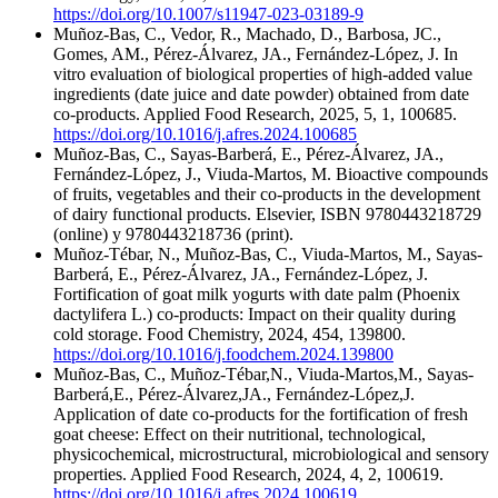
https://doi.org/10.1007/s11947-023-03189-9
Muñoz-Bas, C., Vedor, R., Machado, D., Barbosa, JC.,
Gomes, AM., Pérez-Álvarez, JA., Fernández-López, J. In
vitro evaluation of biological properties of high-added value
ingredients (date juice and date powder) obtained from date
co-products. Applied Food Research, 2025, 5, 1, 100685.
https://doi.org/10.1016/j.afres.2024.100685
Muñoz-Bas, C., Sayas-Barberá, E., Pérez-Álvarez, JA.,
Fernández-López, J., Viuda-Martos, M. Bioactive compounds
of fruits, vegetables and their co-products in the development
of dairy functional products. Elsevier, ISBN 9780443218729
(online) y 9780443218736 (print).
Muñoz-Tébar, N., Muñoz-Bas, C., Viuda-Martos, M., Sayas-
Barberá, E., Pérez-Álvarez, JA., Fernández-López, J.
Fortification of goat milk yogurts with date palm (Phoenix
dactylifera L.) co-products: Impact on their quality during
cold storage. Food Chemistry, 2024, 454, 139800.
https://doi.org/10.1016/j.foodchem.2024.139800
Muñoz-Bas, C., Muñoz-Tébar,N., Viuda-Martos,M., Sayas-
Barberá,E., Pérez-Álvarez,JA., Fernández-López,J.
Application of date co-products for the fortification of fresh
goat cheese: Effect on their nutritional, technological,
physicochemical, microstructural, microbiological and sensory
properties. Applied Food Research, 2024, 4, 2, 100619.
https://doi.org/10.1016/j.afres.2024.100619