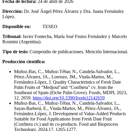
Fecha de lectura:
24 de abril de 2026
Dirección:
Dr. José Ángel Pérez Álvarez y Dra. Juana Fernández
López.
Disponible en:
TESEO
Tribunal:
Javier Fontecha, María José Frutos Fernández y Marcelo
Rosmini (Argentina).
Tipo de tesis:
Compendio de publicaciones. Mención Internacional.
Producción científica:
Muñoz-Bas, C., Muñoz-Tébar, N., Candela-Salvador, L.,
Pérez-Álvarez, JA., Lorenzo, JM., Viuda-Martos, M.,
Fernández-López, J. Quality Characteristics of Fresh Date
Palm Fruits of “Medjoul”and “Confitera” cv. from the
Southeast of Spain (Elche Palm Grove). Foods, MDPI, 2023,
12, 2659.
https://doi.org/10.3390/foods12142659
Muñoz-Bas, C., Muñoz-Tébar, N., Candela-Salvador, L.,
Sayas-Barberá, E., Viuda-Martos, M., Pérez-Álvarez, JA.,
Fernández-López, J. Development of Value-Added Products
Suitable for Food Applications from Fresh Date Fruit
(Confitera cv.) and its co-products. Food and Bioprocess
Technology, 2024,17, 1265-1277.