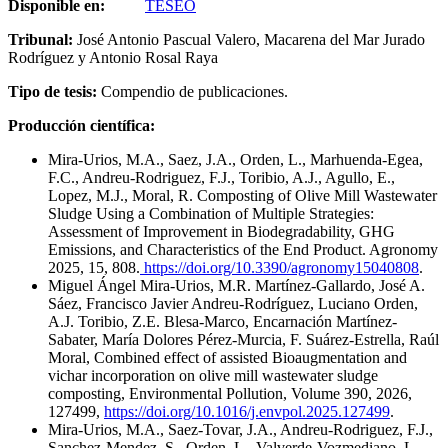
Disponible en:
TESEO
Tribunal:
José Antonio Pascual Valero, Macarena del Mar Jurado
Rodríguez y Antonio Rosal Raya
Tipo de tesis:
Compendio de publicaciones.
Producción científica:
Mira-Urios, M.A., Saez, J.A., Orden, L., Marhuenda-Egea,
F.C., Andreu-Rodriguez, F.J., Toribio, A.J., Agullo, E.,
Lopez, M.J., Moral, R. Composting of Olive Mill Wastewater
Sludge Using a Combination of Multiple Strategies:
Assessment of Improvement in Biodegradability, GHG
Emissions, and Characteristics of the End Product. Agronomy
2025, 15, 808.
https://doi.org/10.3390/agronomy15040808
.
Miguel Ángel Mira-Urios, M.R. Martínez-Gallardo, José A.
Sáez, Francisco Javier Andreu-Rodríguez, Luciano Orden,
A.J. Toribio, Z.E. Blesa-Marco, Encarnación Martínez-
Sabater, María Dolores Pérez-Murcia, F. Suárez-Estrella, Raúl
Moral, Combined effect of assisted Bioaugmentation and
vichar incorporation on olive mill wastewater sludge
composting, Environmental Pollution, Volume 390, 2026,
127499,
https://doi.org/10.1016/j.envpol.2025.127499
.
Mira-Urios, M.A., Saez-Tovar, J.A., Andreu-Rodriguez, F.J.,
Sanchez-Mendez, S., Orden, L., Valverde-Vozmediano, L.,