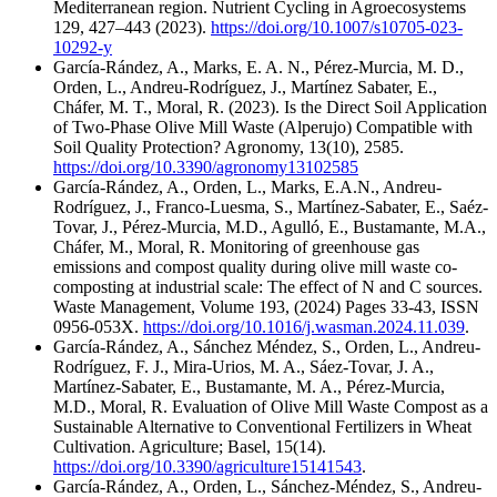
Mediterranean region. Nutrient Cycling in Agroecosystems
129, 427–443 (2023).
https://doi.org/10.1007/s10705-023-
10292-y
García-Rández, A., Marks, E. A. N., Pérez-Murcia, M. D.,
Orden, L., Andreu-Rodríguez, J., Martínez Sabater, E.,
Cháfer, M. T., Moral, R. (2023). Is the Direct Soil Application
of Two-Phase Olive Mill Waste (Alperujo) Compatible with
Soil Quality Protection? Agronomy, 13(10), 2585.
https://doi.org/10.3390/agronomy13102585
García-Rández, A., Orden, L., Marks, E.A.N., Andreu-
Rodríguez, J., Franco-Luesma, S., Martínez-Sabater, E., Saéz-
Tovar, J., Pérez-Murcia, M.D., Agulló, E., Bustamante, M.A.,
Cháfer, M., Moral, R. Monitoring of greenhouse gas
emissions and compost quality during olive mill waste co-
composting at industrial scale: The effect of N and C sources.
Waste Management, Volume 193, (2024) Pages 33-43, ISSN
0956-053X.
https://doi.org/10.1016/j.wasman.2024.11.039
.
García-Rández, A., Sánchez Méndez, S., Orden, L., Andreu-
Rodríguez, F. J., Mira-Urios, M. A., Sáez-Tovar, J. A.,
Martínez-Sabater, E., Bustamante, M. A., Pérez-Murcia,
M.D., Moral, R. Evaluation of Olive Mill Waste Compost as a
Sustainable Alternative to Conventional Fertilizers in Wheat
Cultivation. Agriculture; Basel, 15(14).
https://doi.org/10.3390/agriculture15141543
.
García-Rández, A., Orden, L., Sánchez-Méndez, S., Andreu-