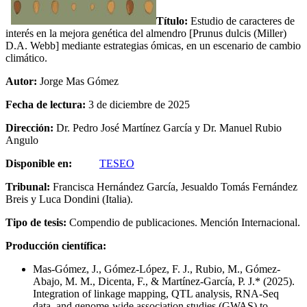
Título:
Estudio de caracteres de
interés en la mejora genética del almendro [Prunus dulcis (Miller)
D.A. Webb] mediante estrategias ómicas, en un escenario de cambio
climático.
Autor:
Jorge Mas Gómez
Fecha de lectura:
3 de diciembre de 2025
Dirección:
Dr. Pedro José Martínez García y Dr. Manuel Rubio
Angulo
Disponible en:
TESEO
Tribunal:
Francisca Hernández García, Jesualdo Tomás Fernández
Breis y Luca Dondini (Italia).
Tipo de tesis:
Compendio de publicaciones. Mención Internacional.
Producción científica:
Mas-Gómez, J., Gómez-López, F. J., Rubio, M., Gómez-
Abajo, M. M., Dicenta, F., & Martínez-García, P. J.* (2025).
Integration of linkage mapping, QTL analysis, RNA-Seq
data, and genome-wide association studies (GWAS) to