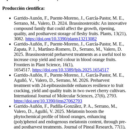
Producción científica:
Garrido-Aunón, F., Puente-Moreno, J., García-Pastor, M. E.,
Serrano, M., Valero, D. 2024. Brassinosteroids: An innovative
compound family that could affect the growth, ripening,
quality, and postharvest storage of fleshy fruits. Plants, 13(21),
3082.
https://doi.org/10.3390/plants13213082
Garrido-Auñón, F., Puente-Moreno, J., García-Pastor, M. E.,
Zapata, P. J., Martínez-Romero, D., Serrano, M., Valero, D.
2025. Brassinosteroid preharvest treatments as a useful tool to
increase crop yield and red colour in blood orange fruits.
Frontiers in Plant Science, 16(1),
1654517.
https://doi.org/10.3389/fpls.2025.1654517
Garrido-Auñón, F., Puente-Moreno, J., García-Pastor, M. E.,
Agulló, V., Valero, D., Serrano, M. 2026. Preharvest
treatment with 24-epibrassinolide enhances resilience to fruit
cracking, yield and quality traits in two sweet cherry cultivars.
International Journal of Molecular Sciences, 27(6), 2793.
https://doi.org/10.3390/ijms27062793
Garrido-Auñón, F., Padilla-González, P. A., Serrano, M.,
Valero, D., Agulló, V. 2025. Melatonin boosts the
phytochemical profile of blood oranges, enhancing
(poly)phenol and endogenous melatonin content, through pre‐
and postharvest treatments. Journal of Pineal Research, 77(1),