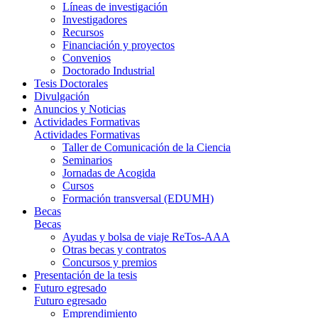
Líneas de investigación
Investigadores
Recursos
Financiación y proyectos
Convenios
Doctorado Industrial
Tesis Doctorales
Divulgación
Anuncios y Noticias
Actividades Formativas
Actividades Formativas
Taller de Comunicación de la Ciencia
Seminarios
Jornadas de Acogida
Cursos
Formación transversal (EDUMH)
Becas
Becas
Ayudas y bolsa de viaje ReTos-AAA
Otras becas y contratos
Concursos y premios
Presentación de la tesis
Futuro egresado
Futuro egresado
Emprendimiento