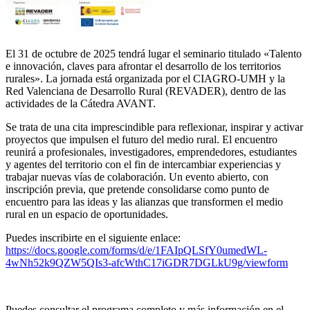
El 31 de octubre de 2025 tendrá lugar el seminario titulado «Talento
e innovación, claves para afrontar el desarrollo de los territorios
rurales». La jornada está organizada por el CIAGRO-UMH y la
Red Valenciana de Desarrollo Rural (REVADER), dentro de las
actividades de la Cátedra AVANT.
Se trata de una cita imprescindible para reflexionar, inspirar y activar
proyectos que impulsen el futuro del medio rural. El encuentro
reunirá a profesionales, investigadores, emprendedores, estudiantes
y agentes del territorio con el fin de intercambiar experiencias y
trabajar nuevas vías de colaboración. Un evento abierto, con
inscripción previa, que pretende consolidarse como punto de
encuentro para las ideas y las alianzas que transformen el medio
rural en un espacio de oportunidades.
Puedes inscribirte en el siguiente enlace:
https://docs.google.com/forms/d/e/1FAIpQLSfY0umedWL-
4wNh52k9QZW5QIs3-afcWthC17iGDR7DGLkU9g/viewform
Puedes consultar el programa completo y más información en el